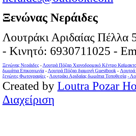
Ξενώνας Νεράιδες
Λουτράκι Αριδαίας Πέλλα 
- Κινητό: 6930711025 - Em
Ξενώνας Νεράιδες
-
Λουτρά Πόζαρ Χιονοδρομικό Κέντρο Καϊμακτ
δωμάτια Επικοινωνία
-
Λουτρά Πόζαρ διαμονή Guestbook
-
Λουτρά 
ξενώνες Φωτογραφίες
-
Λουτράκι Αριδαίας δωμάτια Τοποθεσία
- Λ
Created by
Loutra Pozar Ho
Διαχείριση