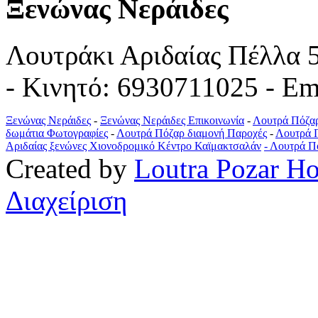
Ξενώνας Νεράιδες
Λουτράκι Αριδαίας Πέλλα 
- Κινητό: 6930711025 - Em
Ξενώνας Νεράιδες
-
Ξενώνας Νεράιδες Επικοινωνία
-
Λουτρά Πόζα
δωμάτια Φωτογραφίες
-
Λουτρά Πόζαρ διαμονή Παροχές
-
Λουτρά Π
Αριδαίας ξενώνες Χιονοδρομικό Κέντρο Καϊμακτσαλάν
- Λουτρά Π
Created by
Loutra Pozar Ho
Διαχείριση